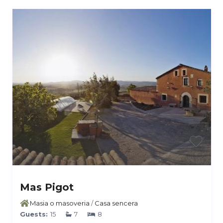
Mas Pigot
Masia o masoveria
/
Casa sencera
Guests:
15
7
8