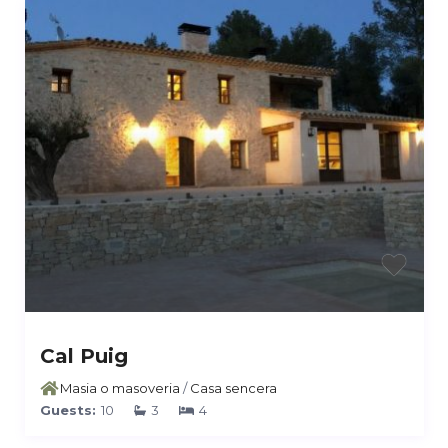
Cal Puig
Masia o masoveria
/
Casa sencera
Guests:
10
3
4