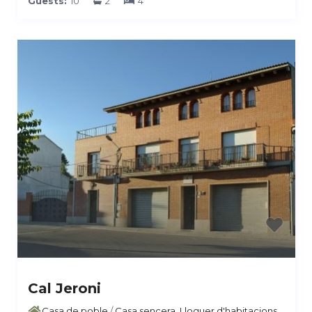
Guests:
10
2
4
Cal Jeroni
Casa de poble
/
Casa sencera
,
Lloguer d'habitacions