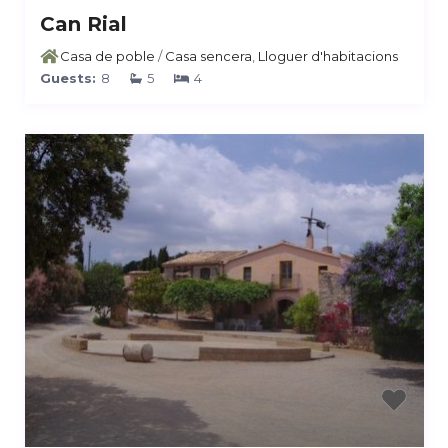
Can Rial
Casa de poble
/
Casa sencera
,
Lloguer d'habitacions
Guests:
8
5
4