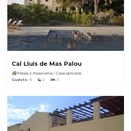
Cal Lluís de Mas Palou
Masia o masoveria
/
Casa sencera
Guests:
6
2
3