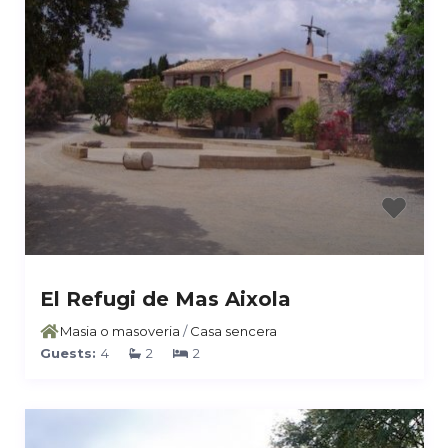
El Refugi de Mas Aixola
Masia o masoveria
/
Casa sencera
Guests:
4
2
2