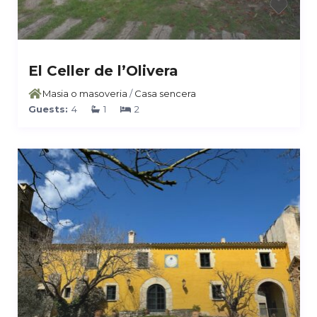
El Celler de l’Olivera
Masia o masoveria
/
Casa sencera
Guests:
4
1
2