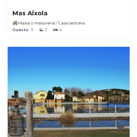
Mas Aixola
Masia o masoveria
/
Casa sencera
Guests:
9
3
4