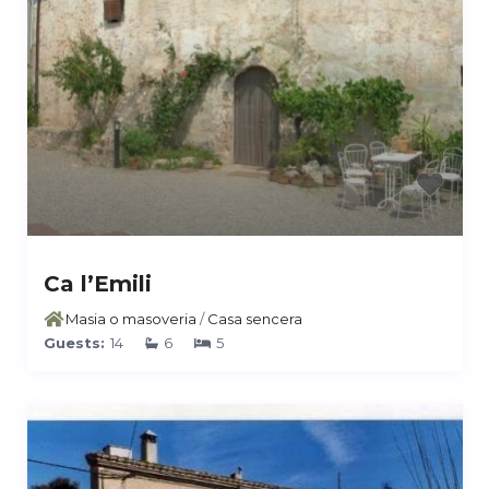
Ca l’Emili
Masia o masoveria
/
Casa sencera
Guests:
14
6
5