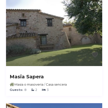
Masia Sapera
Masia o masoveria
/
Casa sencera
Guests:
8
2
3