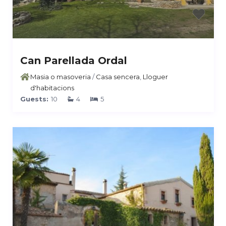
Can Parellada Ordal
Masia o masoveria
/
Casa sencera
,
Lloguer
d'habitacions
Guests:
10
4
5