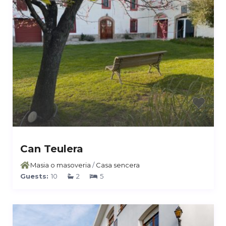
Can Teulera
Masia o masoveria
/
Casa sencera
Guests:
10
2
5