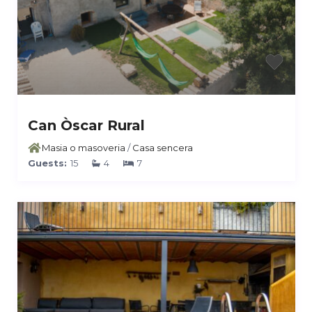
Can Òscar Rural
Masia o masoveria
/
Casa sencera
Guests:
15
4
7