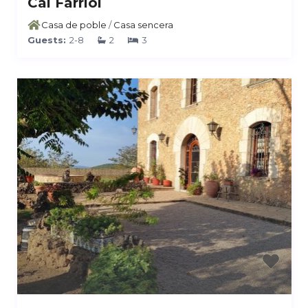
Cal Farriol
Casa de poble
/
Casa sencera
Guests:
2-8
2
3