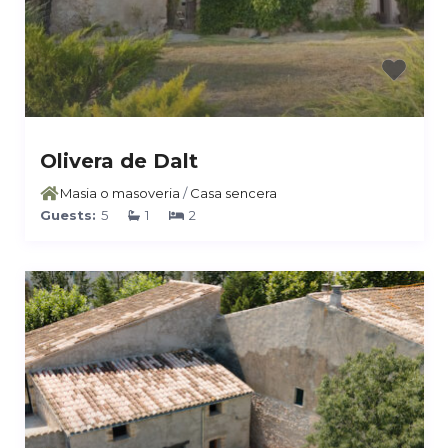
Olivera de Dalt
Masia o masoveria
/
Casa sencera
Guests:
5
1
2