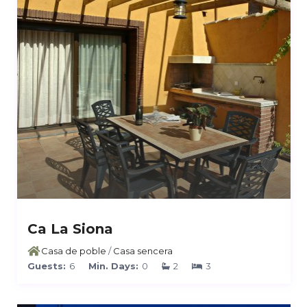
Ca La Siona
Casa de poble
/
Casa sencera
Guests:
6
Min. Days:
0
2
3