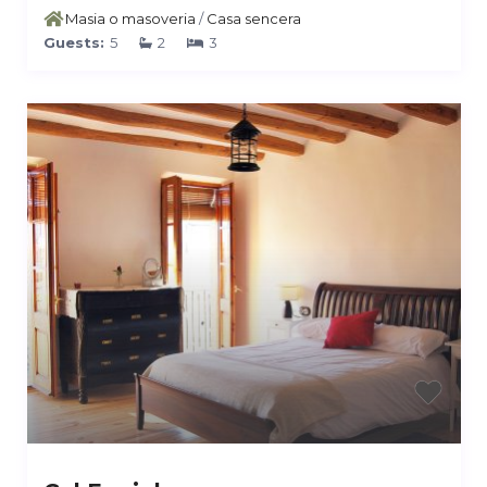
Masia o masoveria
/
Casa sencera
Guests:
5
2
3