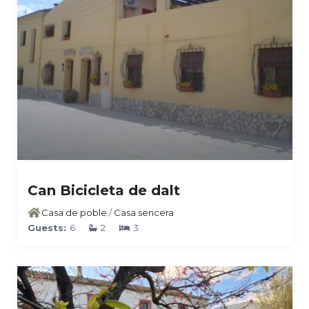
Can Bicicleta de dalt
Casa de poble
/
Casa sencera
Guests:
6
2
3