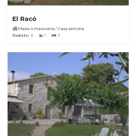
El Racó
Masia o masoveria
/
Casa sencera
Guests:
6
1
3