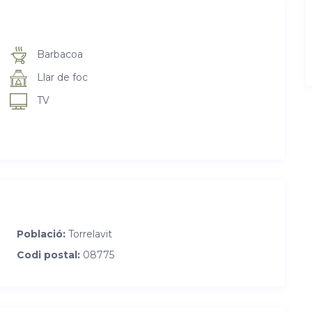
Barbacoa
Llar de foc
TV
Població:
Torrelavit
Codi postal:
08775