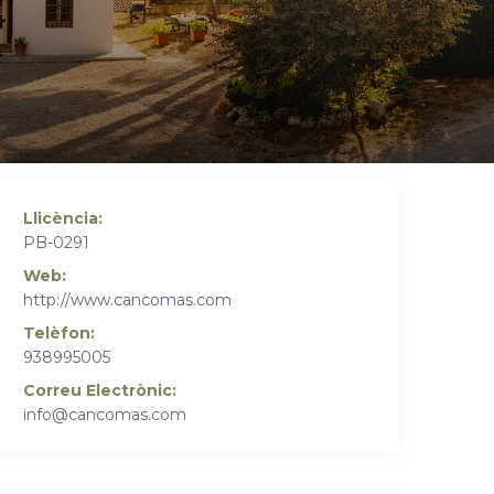
Llicència:
PB-0291
Web:
http://www.cancomas.com
Telèfon:
938995005
Correu Electrònic:
info@cancomas.com