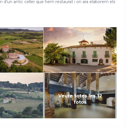
em d’un antic celler que hem restaurat i on ara elaborem els
Veure totes les 12
fotos