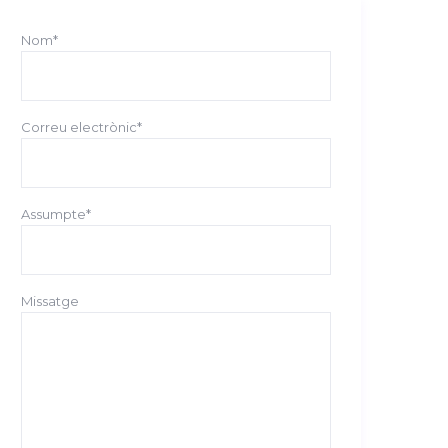
Nom*
Correu electrònic*
Assumpte*
Missatge