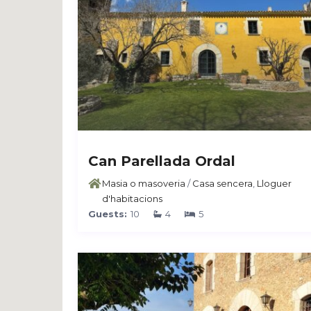
Can Parellada Ordal
Masia o masoveria
/
Casa sencera
,
Lloguer
d'habitacions
Guests:
10
4
5