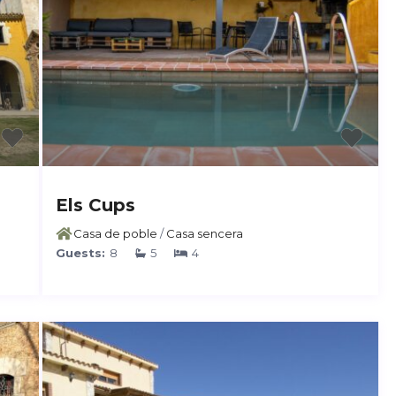
Els Cups
Casa de poble
/
Casa sencera
Guests:
8
5
4