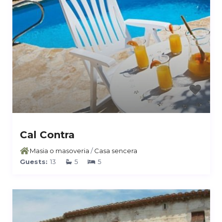
Cal Contra
Masia o masoveria
/
Casa sencera
Guests:
13
5
5