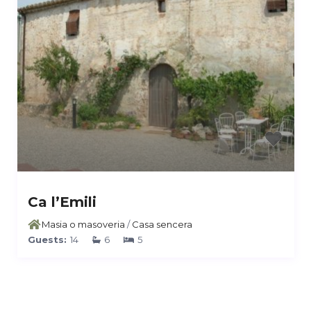
Ca l’Emili
Masia o masoveria
/
Casa sencera
Guests:
14
6
5